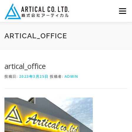
コ
ン
メニュー
テ
ン
ツ
へ
ホーム
業務内容
会社概要
お問い合わせ
ARTICAL_OFFICE
ス
キ
ッ
プ
協力会社募集
artical_office
投稿日:
2023年3月25日
投稿者:
ADMIN